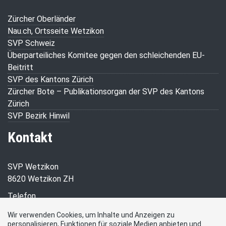
Zürcher Oberländer
Nau.ch, Ortsseite Wetzikon
SVP Schweiz
Überparteiliches Komitee gegen den schleichenden EU-
Beitritt
SVP des Kantons Zürich
Zürcher Bote – Publikationsorgan der SVP des Kantons
Zürich
SVP Bezirk Hinwil
Kontakt
SVP Wetzikon
8620 Wetzikon ZH
Telefon
+41 76 525 51 55
Wir verwenden Cookies, um Inhalte und Anzeigen zu
personalisieren, Funktionen für soziale Medien anbieten und
E-Mail