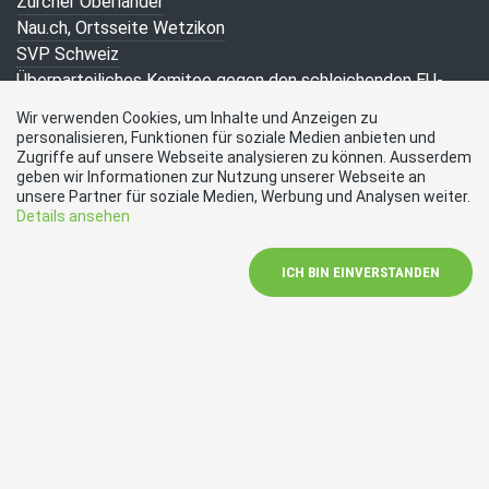
Zürcher Oberländer
Nau.ch, Ortsseite Wetzikon
SVP Schweiz
Überparteiliches Komitee gegen den schleichenden EU-
Beitritt
Wir verwenden Cookies, um Inhalte und Anzeigen zu
SVP des Kantons Zürich
personalisieren, Funktionen für soziale Medien anbieten und
Zürcher Bote – Publikationsorgan der SVP des Kantons
Zugriffe auf unsere Webseite analysieren zu können. Ausserdem
geben wir Informationen zur Nutzung unserer Webseite an
Zürich
unsere Partner für soziale Medien, Werbung und Analysen weiter.
SVP Bezirk Hinwil
Details ansehen
Kontakt
ICH BIN EINVERSTANDEN
SVP Wetzikon
8620 Wetzikon ZH
Telefon
+41 76 525 51 55
E-Mail
r.mueri@svp-wetzikon.ch