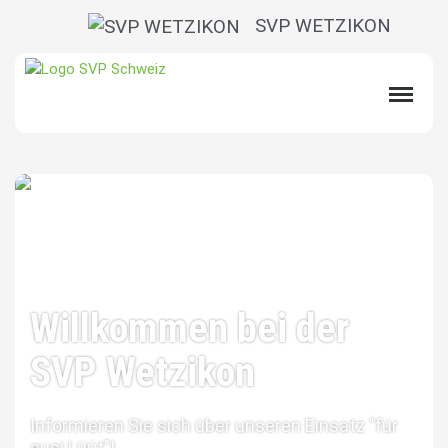
SVP WETZIKON
Willkommen bei der
SVP Wetzikon
Informieren Sie sich über unseren Einsatz "für
eusi Lüüt"!