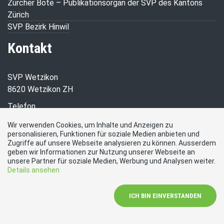
Zürcher Bote – Publikationsorgan der SVP des Kantons
Zürich
SVP Bezirk Hinwil
Kontakt
SVP Wetzikon
8620 Wetzikon ZH
Telefon
+41 76 525 51 55
Wir verwenden Cookies, um Inhalte und Anzeigen zu
personalisieren, Funktionen für soziale Medien anbieten und
E-Mail
Zugriffe auf unsere Webseite analysieren zu können. Ausserdem
r.mueri@svp-wetzikon.ch
geben wir Informationen zur Nutzung unserer Webseite an
Social Media
unsere Partner für soziale Medien, Werbung und Analysen weiter.
Details ansehen
Besuchen Sie uns bei:
ICH BIN EINVERSTANDEN