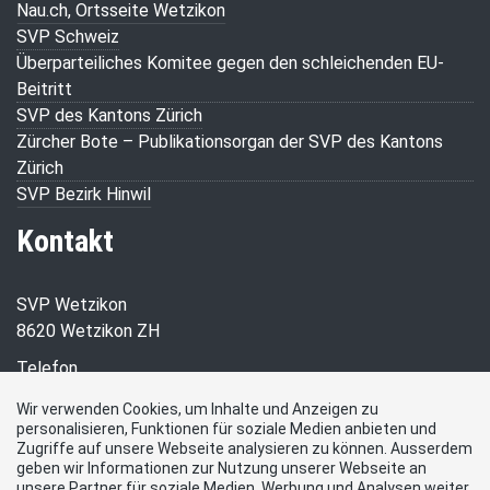
Nau.ch, Ortsseite Wetzikon
SVP Schweiz
Überparteiliches Komitee gegen den schleichenden EU-
Beitritt
SVP des Kantons Zürich
Zürcher Bote – Publikationsorgan der SVP des Kantons
Zürich
SVP Bezirk Hinwil
Kontakt
SVP Wetzikon
8620 Wetzikon ZH
Telefon
+41 76 525 51 55
Wir verwenden Cookies, um Inhalte und Anzeigen zu
personalisieren, Funktionen für soziale Medien anbieten und
E-Mail
Zugriffe auf unsere Webseite analysieren zu können. Ausserdem
r.mueri@svp-wetzikon.ch
geben wir Informationen zur Nutzung unserer Webseite an
Social Media
unsere Partner für soziale Medien, Werbung und Analysen weiter.