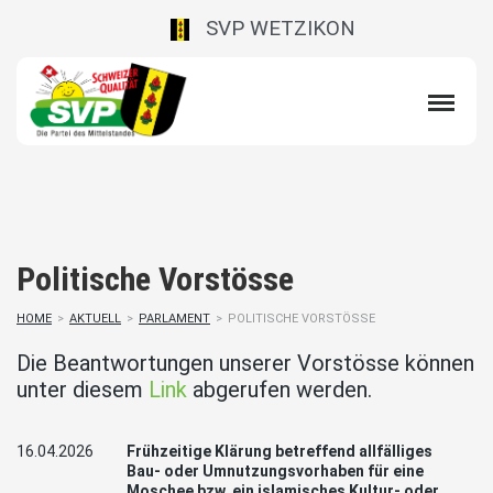
SVP WETZIKON
Politische Vorstösse
HOME
>
AKTUELL
>
PARLAMENT
>
POLITISCHE VORSTÖSSE
Die Beantwortungen unserer Vorstösse können
unter diesem
Link
abgerufen werden.
16.04.2026
Frühzeitige Klärung betreffend allfälliges
Bau- oder Umnutzungsvorhaben für eine
Moschee bzw. ein islamisches Kultur- oder